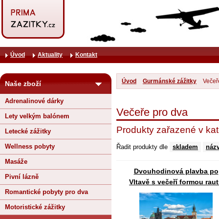
Úvod
Aktuality
Kontakt
Úvod
Gurmánské zážitky
Večeř
Naše zboží
Adrenalinové dárky
Večeře pro dva
Lety velkým balónem
Produkty zařazené v kat
Letecké zážitky
Wellness pobyty
Řadit produkty dle
skladem
náz
Masáže
Dvouhodinová plavba po
Pivní lázně
Vltavě s večeří formou rau
Romantické pobyty pro dva
Motoristické zážitky