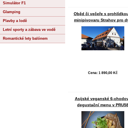
Simulátor F1
Glamping
Oběd či večeře s prohlídko
minipivovaru Strahov pro d
Plavby a lodě
Letní sporty a zábava ve vodě
Romantické lety balónem
Cena:
1 890,00 Kč
Asijské veganské 6-chodo
degustační menu v PRU5