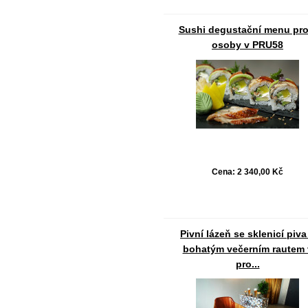
Sushi degustační menu pro
osoby v PRU58
Cena:
2 340,00 Kč
Pivní lázeň se sklenicí piva
bohatým večerním rautem 
pro...