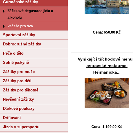
Gurmánské zážitky
Zážitkové degustace jídla a
alkoholu
Večeře pro dva
Cena:
650,00 Kč
Sportovní zážitky
Dobrodružné zážitky
Péče o tělo
Vynikající tříchodové menu
Solné jeskyně
ostravské restauraci
Zážitky pro muže
Heřmanická...
Zážitky pro děti
Zážitky pro těhotné
Nevšední zážitky
Dárkové poukazy
Driftování
Jízda v supersportu
Cena:
1 199,00 Kč