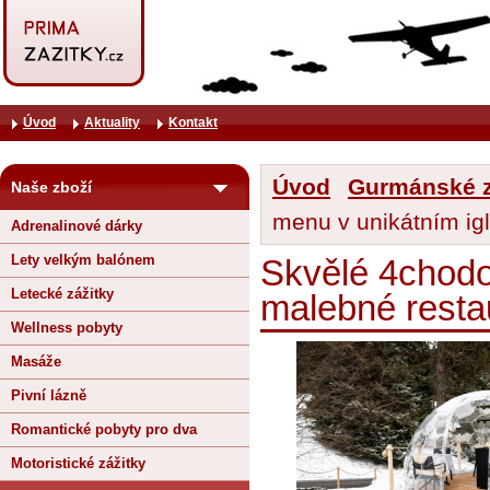
Úvod
Aktuality
Kontakt
Úvod
Gurmánské z
Naše zboží
menu v unikátním ig
Adrenalinové dárky
Lety velkým balónem
Skvělé 4chodo
Letecké zážitky
malebné resta
Wellness pobyty
Masáže
Pivní lázně
Romantické pobyty pro dva
Motoristické zážitky