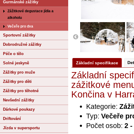
Gurmánské zážitky
Zážitkové degustace jídla a
alkoholu
Večeře pro dva
Sportovní zážitky
Dobrodružné zážitky
Péče o tělo
Det
Základní specifikace
Solné jeskyně
Zážitky pro muže
Základní speci
Zážitky pro děti
zážitkové menu
Zážitky pro těhotné
Končina v Har
Nevšední zážitky
Kategorie:
Záži
Dárkové poukazy
Typ:
Večeře pr
Driftování
Počet osob:
2 
Jízda v supersportu