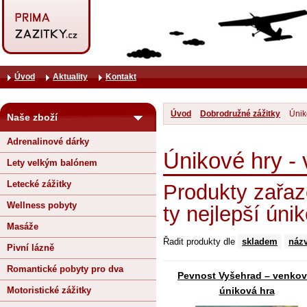
Úvod
Aktuality
Kontakt
Úvod
Dobrodružné zážitky
Únik
Naše zboží
Adrenalinové dárky
Únikové hry - 
Lety velkým balónem
Letecké zážitky
Produkty zařaze
Wellness pobyty
ty nejlepší úni
Masáže
Řadit produkty dle
skladem
náz
Pivní lázně
Romantické pobyty pro dva
Pevnost Vyšehrad – venkov
Motoristické zážitky
úniková hra