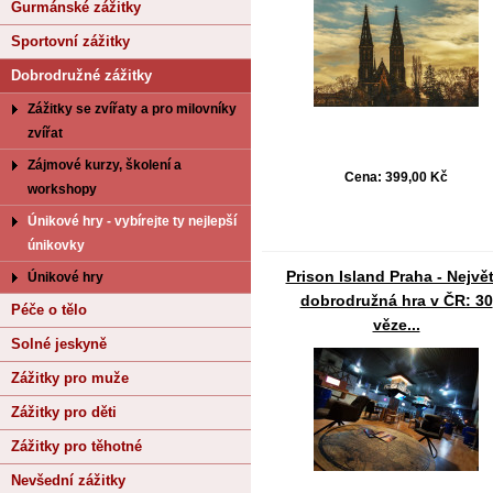
Gurmánské zážitky
Sportovní zážitky
Dobrodružné zážitky
Zážitky se zvířaty a pro milovníky
zvířat
Zájmové kurzy, školení a
Cena:
399,00 Kč
workshopy
Únikové hry - vybírejte ty nejlepší
únikovky
Prison Island Praha - Největ
Únikové hry
dobrodružná hra v ČR: 30
Péče o tělo
věze...
Solné jeskyně
Zážitky pro muže
Zážitky pro děti
Zážitky pro těhotné
Nevšední zážitky