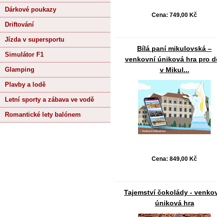
Dárkové poukazy
Cena:
749,00 Kč
Driftování
Jízda v supersportu
Bílá paní mikulovská –
Simulátor F1
venkovní úniková hra pro d
Glamping
v Mikul...
Plavby a lodě
Letní sporty a zábava ve vodě
Romantické lety balónem
Cena:
849,00 Kč
Tajemství čokolády - venko
úniková hra