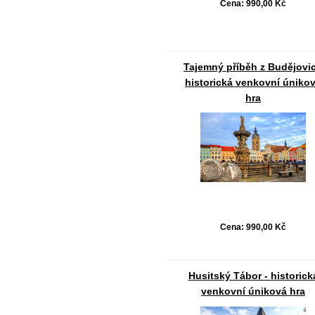
Cena:
990,00 Kč
Tajemný příběh z Budějovic
historická venkovní úniko
hra
Cena:
990,00 Kč
Husitský Tábor - historick
venkovní úniková hra