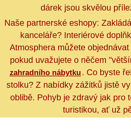
dárek jsou skvělou přílež
Naše partnerské eshopy:
Zakládá
kanceláře? Interiérové doplň
Atmosphera můžete objednáva
pokud uvažujete o něčem "větší
. Co byste ř
zahradního nábytku
stolku?
Z nabídky zážitků jistě 
oblibě.
Pohyb je zdravý jak pro t
turistikou, ať už 