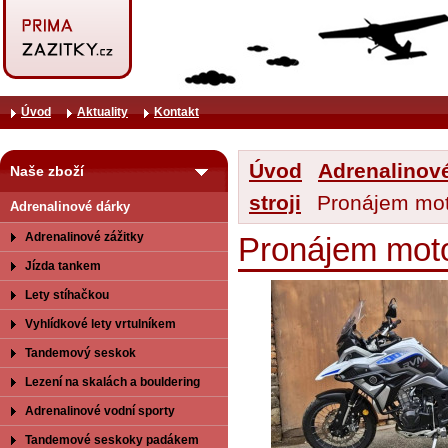
Úvod
Aktuality
Kontakt
Úvod
Adrenalinov
Naše zboží
stroji
Pronájem mo
Adrenalinové dárky
Adrenalinové zážitky
Pronájem mot
Jízda tankem
Lety stíhačkou
Vyhlídkové lety vrtulníkem
Tandemový seskok
Lezení na skalách a bouldering
Adrenalinové vodní sporty
Tandemové seskoky padákem