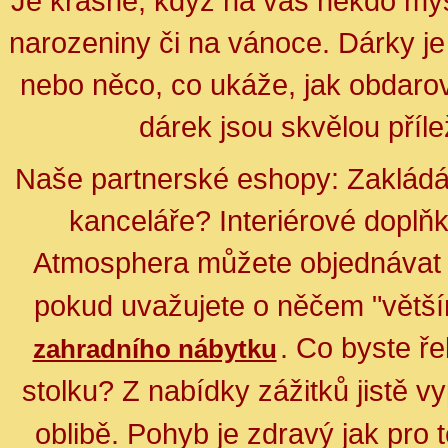
Je krásné, když na vás někdo mys
narozeniny či na vánoce. Dárky je
nebo něco, co ukáže, jak obdarov
dárek jsou skvělou přílež
Naše partnerské eshopy:
Zakládá
kanceláře? Interiérové doplň
Atmosphera můžete objednáva
pokud uvažujete o něčem "větší
. Co byste ř
zahradního nábytku
stolku?
Z nabídky zážitků jistě 
oblibě.
Pohyb je zdravý jak pro t