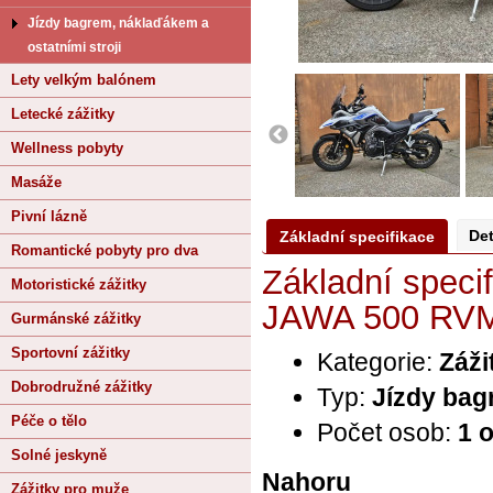
Jízdy bagrem, náklaďákem a
ostatními stroji
Lety velkým balónem
Letecké zážitky
Wellness pobyty
Masáže
Pivní lázně
Det
Základní specifikace
Romantické pobyty pro dva
Základní speci
Motoristické zážitky
JAWA 500 RV
Gurmánské zážitky
Sportovní zážitky
Kategorie:
Záži
Dobrodružné zážitky
Typ:
Jízdy bag
Péče o tělo
Počet osob:
1 
Solné jeskyně
Nahoru
Zážitky pro muže